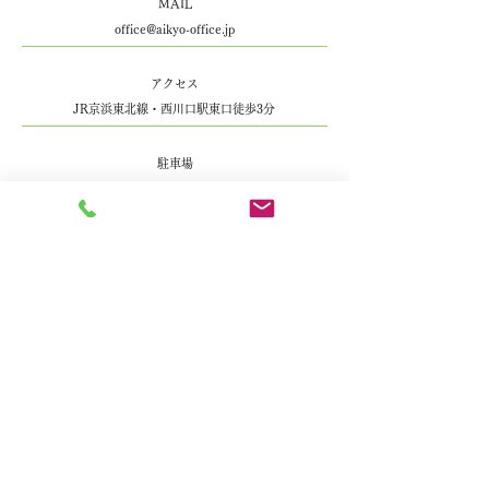
MAIL
office@aikyo-office.jp
​アクセス
JR京浜東北線・西川口駅東口徒歩3分
駐車場
無し 近隣の有料駐車場をご利用ください。
業種
行政書士事務所、相談サービス
営業時間
9:30～18:00
休業日
土曜日、日曜日、祝日、年末年始、夏休み
【おもな役職・資格等】