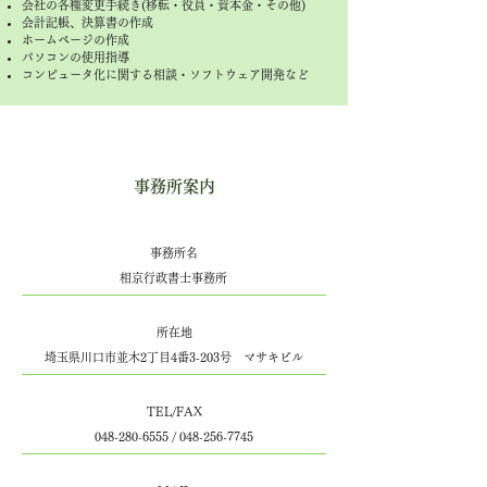
会社の各種変更手続き(移転・役員・資本金・その他)
会計記帳、決算書の作成
ホームページの作成
パソコンの使用指導
コンピュータ化に関する相談・ソフトウェア開発など
事務所案内
​事務所名
相京行政書士事務所
所在地
埼玉県川口市並木2丁目4番3-203号 マサキビル
TEL/FAX
048-280-6555
/
048-256-7745